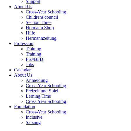
Support
About Us
Cross-Year Schooling
Childrens'council
Section Three
Hermann Shop
Hilfe
Hermannzeitung
Profession
Training
Training
FSJ/BFD
Jobs
Calendar
About Us
Anmeldung
Cross-Year Schooling
Freizeit und Spiel
Lerning Time
Cross-Year Schooling
Foundation
Cross-Year Schooling
Inclusive
Satzung