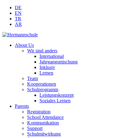
DE
EN
TR
AR
About Us
Wir sind anders
International
Jahrgangsmischung
Inklusiv
Lernen
Team
Kooperationen
Schulprogramm
Leistungskonzept
Soziales Lernen
Parents
Registration
School Attendance
Kommunikation
Support
Schulmitwirkung