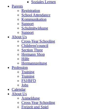
Soziales Lernen
Parents
Registration
School Attendance
Kommunikation
Support
Schulmitwirkung
Support
About Us
Cross-Year Schooling
Childrens'council
Section Three
Hermann Shop
Hilfe
Hermannzeitung
Profession
Training
Training
FSJ/BFD
Jobs
Calendar
About Us
Anmeldung
Cross-Year Schooling
Freizeit und Spiel