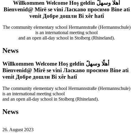
Willkommen
Welcome
Hoş geldin
أهلًا وسهلً
Bienvenid@
Mirë se vini
Ласкаво просимо
Bine ati
venit
Добре дошли
Bi xêr hatî
The community elementary school Hermannstraße (Hermannschule)
is an international meeting school
and an open all-day school in Stolberg (Rhineland).
News
Willkommen
Welcome
Hoş geldin
أهلًا وسهلً
Bienvenid@
Mirë se vini
Ласкаво просимо
Bine ati
venit
Добре дошли
Bi xêr hatî
The community elementary school Hermannstraße (Hermannschule)
is an international meeting school
and an open all-day school in Stolberg (Rhineland).
News
26. August 2023