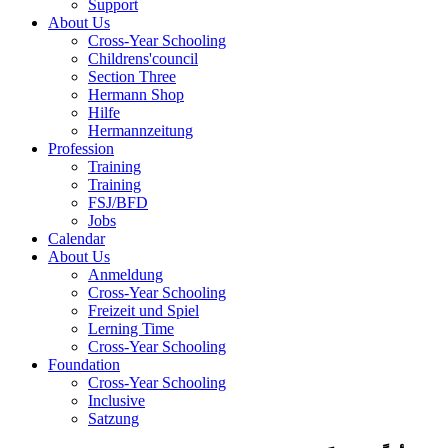
Support
About Us
Cross-Year Schooling
Childrens'council
Section Three
Hermann Shop
Hilfe
Hermannzeitung
Profession
Training
Training
FSJ/BFD
Jobs
Calendar
About Us
Anmeldung
Cross-Year Schooling
Freizeit und Spiel
Lerning Time
Cross-Year Schooling
Foundation
Cross-Year Schooling
Inclusive
Satzung