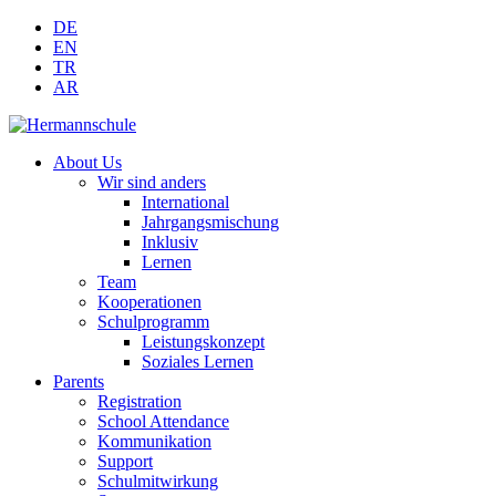
DE
EN
TR
AR
About Us
Wir sind anders
International
Jahrgangsmischung
Inklusiv
Lernen
Team
Kooperationen
Schulprogramm
Leistungskonzept
Soziales Lernen
Parents
Registration
School Attendance
Kommunikation
Support
Schulmitwirkung