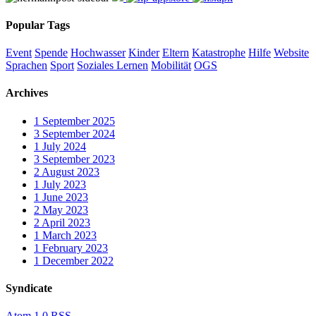
Popular Tags
Event
Spende
Hochwasser
Kinder
Eltern
Katastrophe
Hilfe
Website
Sprachen
Sport
Soziales Lernen
Mobilität
OGS
Archives
1
September 2025
3
September 2024
1
July 2024
3
September 2023
2
August 2023
1
July 2023
1
June 2023
2
May 2023
2
April 2023
1
March 2023
1
February 2023
1
December 2022
Syndicate
Atom 1.0
RSS