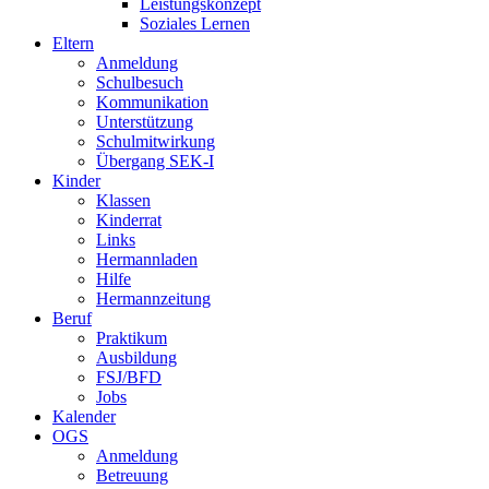
Leistungskonzept
Soziales Lernen
Eltern
Anmeldung
Schulbesuch
Kommunikation
Unterstützung
Schulmitwirkung
Übergang SEK-I
Kinder
Klassen
Kinderrat
Links
Hermannladen
Hilfe
Hermannzeitung
Beruf
Praktikum
Ausbildung
FSJ/BFD
Jobs
Kalender
OGS
Anmeldung
Betreuung