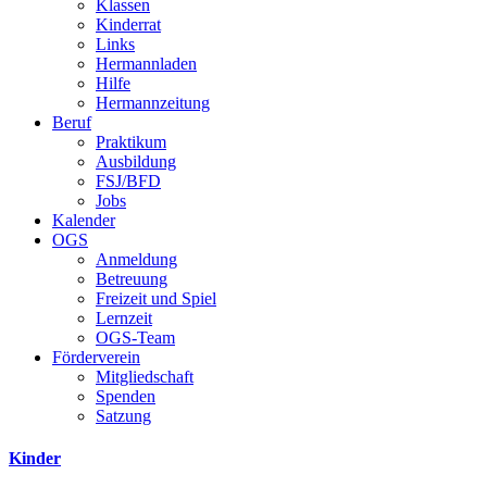
Klassen
Kinderrat
Links
Hermannladen
Hilfe
Hermannzeitung
Beruf
Praktikum
Ausbildung
FSJ/BFD
Jobs
Kalender
OGS
Anmeldung
Betreuung
Freizeit und Spiel
Lernzeit
OGS-Team
Förderverein
Mitgliedschaft
Spenden
Satzung
Kinder