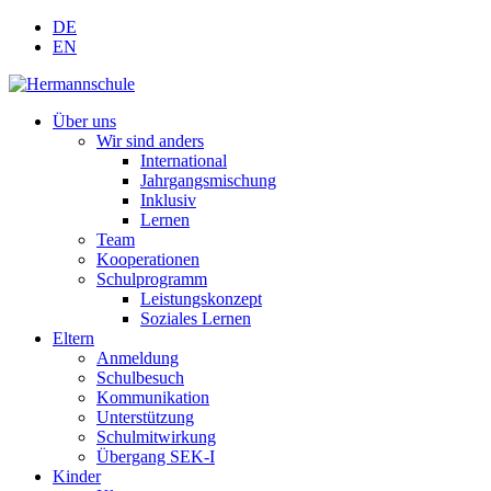
DE
EN
Über uns
Wir sind anders
International
Jahrgangsmischung
Inklusiv
Lernen
Team
Kooperationen
Schulprogramm
Leistungskonzept
Soziales Lernen
Eltern
Anmeldung
Schulbesuch
Kommunikation
Unterstützung
Schulmitwirkung
Übergang SEK-I
Kinder