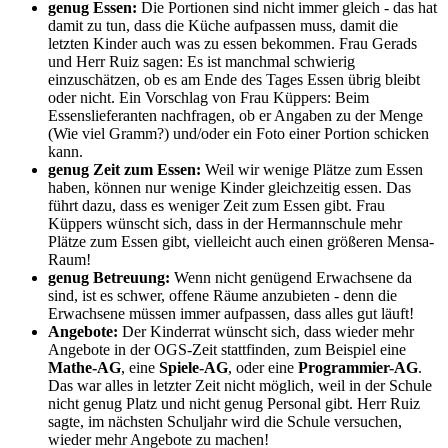
genug Essen:
Die Portionen sind nicht immer gleich - das hat
damit zu tun, dass die Küche aufpassen muss, damit die
letzten Kinder auch was zu essen bekommen. Frau Gerads
und Herr Ruiz sagen: Es ist manchmal schwierig
einzuschätzen, ob es am Ende des Tages Essen übrig bleibt
oder nicht. Ein Vorschlag von Frau Küppers: Beim
Essenslieferanten nachfragen, ob er Angaben zu der Menge
(Wie viel Gramm?) und/oder ein Foto einer Portion schicken
kann.
genug Zeit zum Essen:
Weil wir wenige Plätze zum Essen
haben, können nur wenige Kinder gleichzeitig essen. Das
führt dazu, dass es weniger Zeit zum Essen gibt. Frau
Küppers wünscht sich, dass in der Hermannschule mehr
Plätze zum Essen gibt, vielleicht auch einen größeren Mensa-
Raum!
genug Betreuung:
Wenn nicht genügend Erwachsene da
sind, ist es schwer, offene Räume anzubieten - denn die
Erwachsene müssen immer aufpassen, dass alles gut läuft!
Angebote:
Der Kinderrat wünscht sich, dass wieder mehr
Angebote in der OGS-Zeit stattfinden, zum Beispiel eine
Mathe-AG
, eine
Spiele-AG
, oder eine
Programmier-AG
.
Das war alles in letzter Zeit nicht möglich, weil in der Schule
nicht genug Platz und nicht genug Personal gibt. Herr Ruiz
sagte, im nächsten Schuljahr wird die Schule versuchen,
wieder mehr Angebote zu machen!