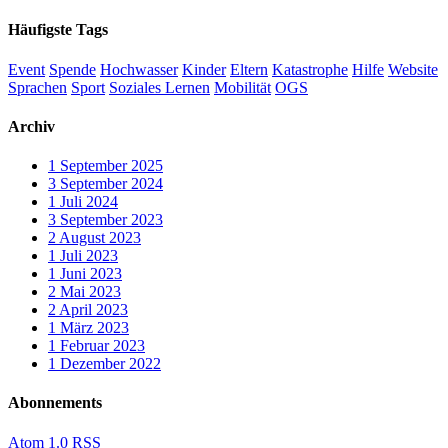
Häufigste Tags
Event
Spende
Hochwasser
Kinder
Eltern
Katastrophe
Hilfe
Website
Sprachen
Sport
Soziales Lernen
Mobilität
OGS
Archiv
1
September 2025
3
September 2024
1
Juli 2024
3
September 2023
2
August 2023
1
Juli 2023
1
Juni 2023
2
Mai 2023
2
April 2023
1
März 2023
1
Februar 2023
1
Dezember 2022
Abonnements
Atom 1.0
RSS