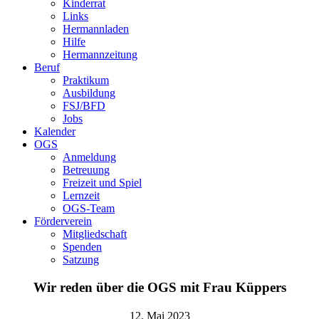
Kinderrat
Links
Hermannladen
Hilfe
Hermannzeitung
Beruf
Praktikum
Ausbildung
FSJ/BFD
Jobs
Kalender
OGS
Anmeldung
Betreuung
Freizeit und Spiel
Lernzeit
OGS-Team
Förderverein
Mitgliedschaft
Spenden
Satzung
Wir reden über die OGS mit Frau Küppers
12. Mai 2023